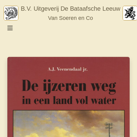
Skip
B.V. Uitgeverij De Bataafsche Leeuw
to
Van Soeren en Co
content