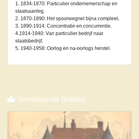
1. 1834-1870: Particulier ondernemerschap en
in
staatsaanleg.
Nederland
2. 1870-1890: Het spoorwegnet bijna compleet.
aantal
3. 1890-1914: Concentratie en concurrentie.
4.1914-1940: Van particulier bedrijf naar
staatsbedrijf.
5. 1940-1958: Oorlog en na-oorlogs herstel.
Gerelateerde Boeken