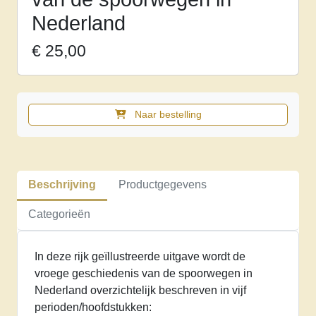
Nederland
€
25,00
Naar bestelling
De
ijzeren
weg
in
Beschrijving
Productgegevens
een
land
Categorieën
vol
water.
In deze rijk geïllustreerde uitgave wordt de
Geschiedenis
vroege geschiedenis van de spoorwegen in
van
Nederland overzichtelijk beschreven in vijf
de
perioden/hoofdstukken:
spoorwegen