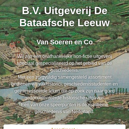
B.V. Uitgeverij De
Bataafsche Leeuw
Van Soeren en Co
Wij zijn een onafhankelijke non-fictie uitgeverij
speciaal gespecialiseerd op het gebied van de
geschiedenis.
Met een zorgvuldig samengesteld assortiment
bedienen wij vakhistorici, geschiedenisstudenten en
geïnteresseerde leken die op zoek zijn naar goed
gedocumenteerde historische uitgaven.
Een van onze speerpunten is de maritieme
geschiedenis van Nederland.