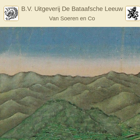
Skip
B.V. Uitgeverij De Bataafsche Leeuw
to
Van Soeren en Co
content