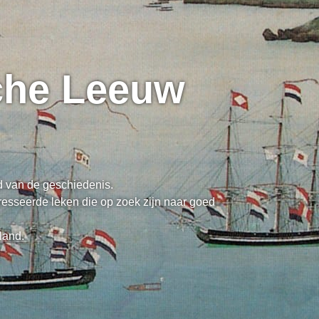
sche Leeuw
ed van de geschiedenis.
resseerde leken die op zoek zijn naar goed
land.