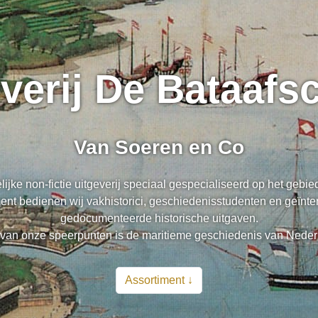
everij De Bataaf
Van Soeren en Co
lijke non-fictie uitgeverij speciaal gespecialiseerd op het gebi
nt bedienen wij vakhistorici, geschiedenisstudenten en geïnte
gedocumenteerde historische uitgaven.
van onze speerpunten is de maritieme geschiedenis van Neder
Assortiment ↓