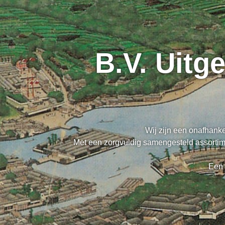
B.V. Uitg
Wij zijn een onafhanke
Met een zorgvuldig samengesteld assortime
Een 