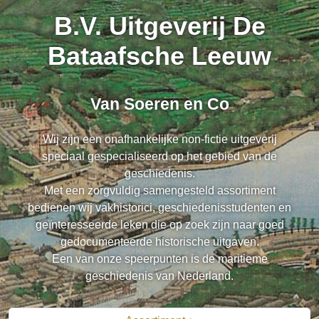
B.V. Uitgeverij De
Bataafsche Leeuw
Van Soeren en Co
Wij zijn een onafhankelijke non-fictie uitgeverij
speciaal gespecialiseerd op het gebied van de
geschiedenis.
Met een zorgvuldig samengesteld assortiment
bedienen wij vakhistorici, geschiedenisstudenten en
geïnteresseerde leken die op zoek zijn naar goed
gedocumenteerde historische uitgaven.
Een van onze speerpunten is de maritieme
geschiedenis van Nederland.