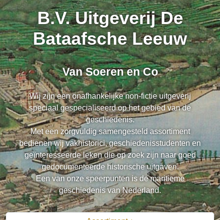
B.V. Uitgeverij De
Bataafsche Leeuw
Van Soeren en Co
Wij zijn een onafhankelijke non-fictie uitgeverij
speciaal gespecialiseerd op het gebied van de
geschiedenis.
Met een zorgvuldig samengesteld assortiment
bedienen wij vakhistorici, geschiedenisstudenten en
geïnteresseerde leken die op zoek zijn naar goed
gedocumenteerde historische uitgaven.
Een van onze speerpunten is de maritieme
geschiedenis van Nederland.