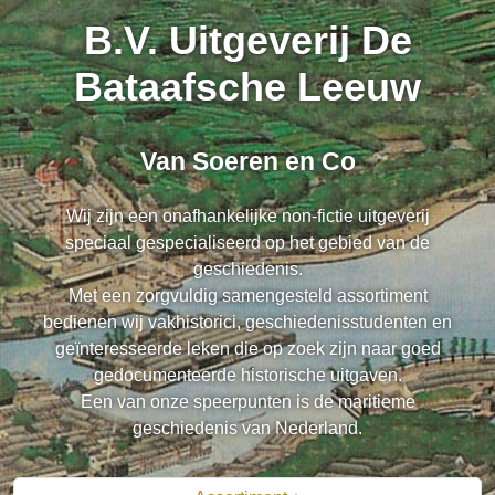
B.V. Uitgeverij De
Bataafsche Leeuw
Van Soeren en Co
Wij zijn een onafhankelijke non-fictie uitgeverij
speciaal gespecialiseerd op het gebied van de
geschiedenis.
Met een zorgvuldig samengesteld assortiment
bedienen wij vakhistorici, geschiedenisstudenten en
geïnteresseerde leken die op zoek zijn naar goed
gedocumenteerde historische uitgaven.
Een van onze speerpunten is de maritieme
geschiedenis van Nederland.