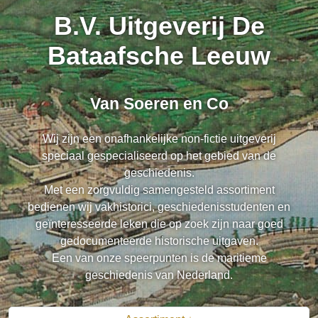
B.V. Uitgeverij De
Bataafsche Leeuw
Van Soeren en Co
Wij zijn een onafhankelijke non-fictie uitgeverij
speciaal gespecialiseerd op het gebied van de
geschiedenis.
Met een zorgvuldig samengesteld assortiment
bedienen wij vakhistorici, geschiedenisstudenten en
geïnteresseerde leken die op zoek zijn naar goed
gedocumenteerde historische uitgaven.
Een van onze speerpunten is de maritieme
geschiedenis van Nederland.