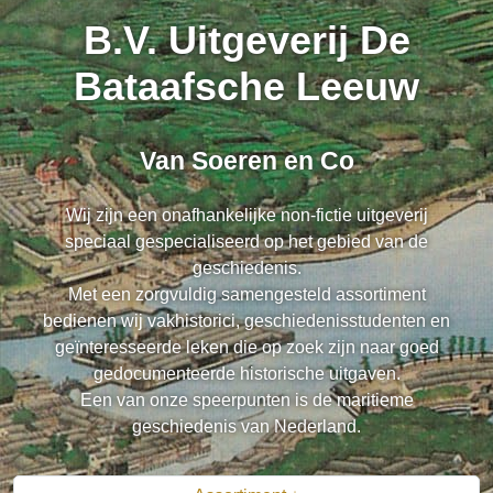
B.V. Uitgeverij De
Bataafsche Leeuw
Van Soeren en Co
Wij zijn een onafhankelijke non-fictie uitgeverij
speciaal gespecialiseerd op het gebied van de
geschiedenis.
Met een zorgvuldig samengesteld assortiment
bedienen wij vakhistorici, geschiedenisstudenten en
geïnteresseerde leken die op zoek zijn naar goed
gedocumenteerde historische uitgaven.
Een van onze speerpunten is de maritieme
geschiedenis van Nederland.