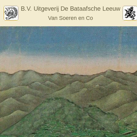
Skip
B.V. Uitgeverij De Bataafsche Leeuw
to
Van Soeren en Co
content