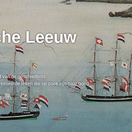
sche Leeuw
ed van de geschiedenis.
resseerde leken die op zoek zijn naar goed
land.