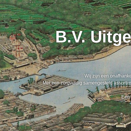
B.V. Uitg
Wij zijn een onafhanke
Met een zorgvuldig samengesteld assortime
Een 