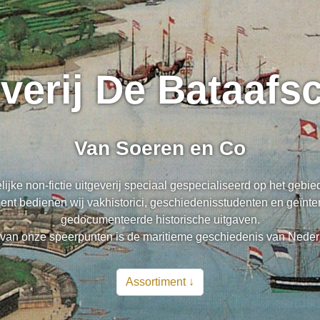
everij De Bataaf
Van Soeren en Co
lijke non-fictie uitgeverij speciaal gespecialiseerd op het gebi
nt bedienen wij vakhistorici, geschiedenisstudenten en geïnte
gedocumenteerde historische uitgaven.
van onze speerpunten is de maritieme geschiedenis van Neder
Assortiment ↓