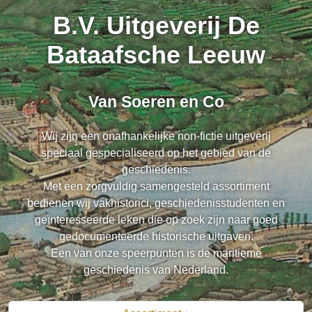
B.V. Uitgeverij De
Bataafsche Leeuw
Van Soeren en Co
Wij zijn een onafhankelijke non-fictie uitgeverij
speciaal gespecialiseerd op het gebied van de
geschiedenis.
Met een zorgvuldig samengesteld assortiment
bedienen wij vakhistorici, geschiedenisstudenten en
geïnteresseerde leken die op zoek zijn naar goed
gedocumenteerde historische uitgaven.
Een van onze speerpunten is de maritieme
geschiedenis van Nederland.