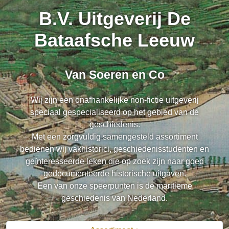
B.V. Uitgeverij De
Bataafsche Leeuw
Van Soeren en Co
Wij zijn een onafhankelijke non-fictie uitgeverij
speciaal gespecialiseerd op het gebied van de
geschiedenis.
Met een zorgvuldig samengesteld assortiment
bedienen wij vakhistorici, geschiedenisstudenten en
geïnteresseerde leken die op zoek zijn naar goed
gedocumenteerde historische uitgaven.
Een van onze speerpunten is de maritieme
geschiedenis van Nederland.