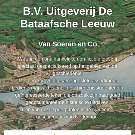
B.V. Uitgeverij De
Bataafsche Leeuw
Van Soeren en Co
Wij zijn een onafhankelijke non-fictie uitgeverij
speciaal gespecialiseerd op het gebied van de
geschiedenis.
Met een zorgvuldig samengesteld assortiment
bedienen wij vakhistorici, geschiedenisstudenten en
geïnteresseerde leken die op zoek zijn naar goed
gedocumenteerde historische uitgaven.
Een van onze speerpunten is de maritieme
geschiedenis van Nederland.