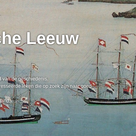
sche Leeuw
ed van de geschiedenis.
resseerde leken die op zoek zijn naar goed
land.