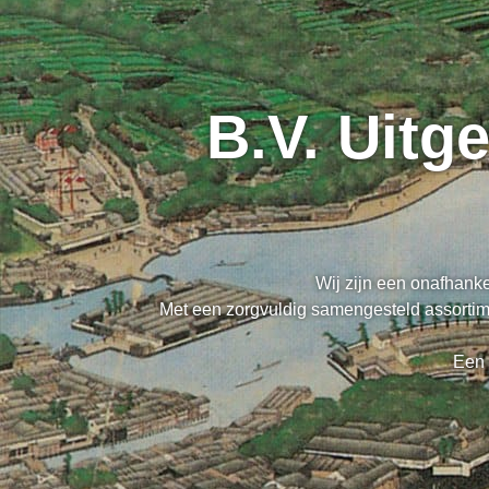
B.V. Uitg
Wij zijn een onafhanke
Met een zorgvuldig samengesteld assortime
Een 