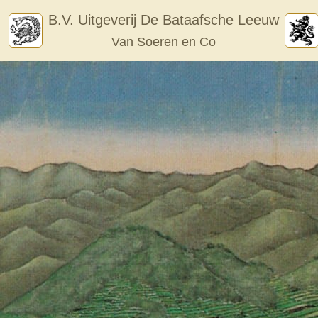
Skip
B.V. Uitgeverij De Bataafsche Leeuw
to
Van Soeren en Co
content