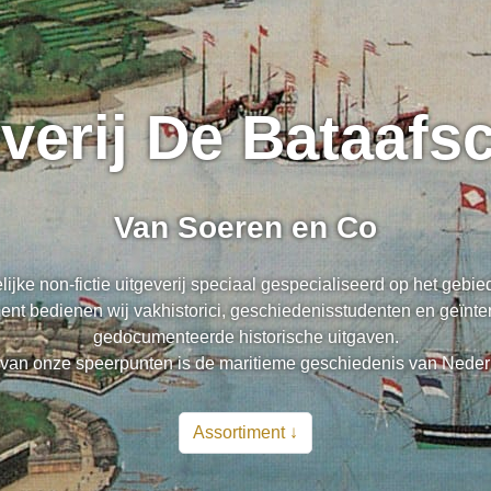
everij De Bataaf
Van Soeren en Co
lijke non-fictie uitgeverij speciaal gespecialiseerd op het gebi
nt bedienen wij vakhistorici, geschiedenisstudenten en geïnte
gedocumenteerde historische uitgaven.
van onze speerpunten is de maritieme geschiedenis van Neder
Assortiment ↓