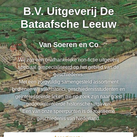
B.V. Uitgeverij De
Bataafsche Leeuw
Van Soeren en Co
Wij zijn een onafhankelijke non-fictie uitgeverij
speciaal gespecialiseerd op het gebied van de
geschiedenis.
Met een zorgvuldig samengesteld assortiment
bedienen wij vakhistorici, geschiedenisstudenten en
geïnteresseerde leken die op zoek zijn naar goed
gedocumenteerde historische uitgaven.
Een van onze speerpunten is de maritieme
geschiedenis van Nederland.