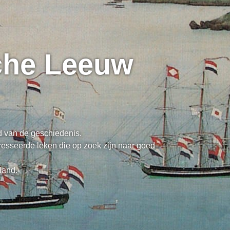
sche Leeuw
ed van de geschiedenis.
resseerde leken die op zoek zijn naar goed
land.