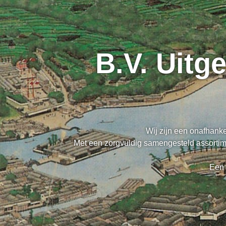
B.V. Uitg
Wij zijn een onafhanke
Met een zorgvuldig samengesteld assortime
Een 