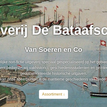
everij De Bataaf
Van Soeren en Co
lijke non-fictie uitgeverij speciaal gespecialiseerd op het gebi
nt bedienen wij vakhistorici, geschiedenisstudenten en geïnte
gedocumenteerde historische uitgaven.
van onze speerpunten is de maritieme geschiedenis van Neder
Assortiment ↓