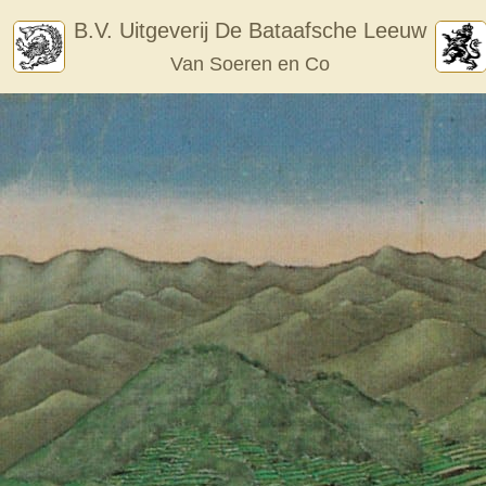
Skip
B.V. Uitgeverij De Bataafsche Leeuw
to
Van Soeren en Co
content