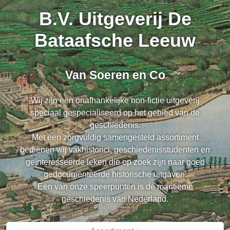
B.V. Uitgeverij De
Bataafsche Leeuw
Van Soeren en Co
Wij zijn een onafhankelijke non-fictie uitgeverij
speciaal gespecialiseerd op het gebied van de
geschiedenis.
Met een zorgvuldig samengesteld assortiment
bedienen wij vakhistorici, geschiedenisstudenten en
geïnteresseerde leken die op zoek zijn naar goed
gedocumenteerde historische uitgaven.
Een van onze speerpunten is de maritieme
geschiedenis van Nederland.