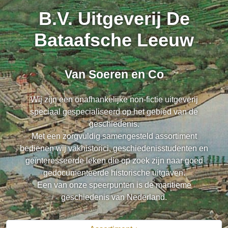
B.V. Uitgeverij De
Bataafsche Leeuw
Van Soeren en Co
Wij zijn een onafhankelijke non-fictie uitgeverij
speciaal gespecialiseerd op het gebied van de
geschiedenis.
Met een zorgvuldig samengesteld assortiment
bedienen wij vakhistorici, geschiedenisstudenten en
geïnteresseerde leken die op zoek zijn naar goed
gedocumenteerde historische uitgaven.
Een van onze speerpunten is de maritieme
geschiedenis van Nederland.