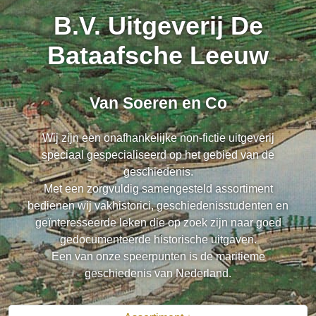
B.V. Uitgeverij De
Bataafsche Leeuw
Van Soeren en Co
Wij zijn een onafhankelijke non-fictie uitgeverij
speciaal gespecialiseerd op het gebied van de
geschiedenis.
Met een zorgvuldig samengesteld assortiment
bedienen wij vakhistorici, geschiedenisstudenten en
geïnteresseerde leken die op zoek zijn naar goed
gedocumenteerde historische uitgaven.
Een van onze speerpunten is de maritieme
geschiedenis van Nederland.