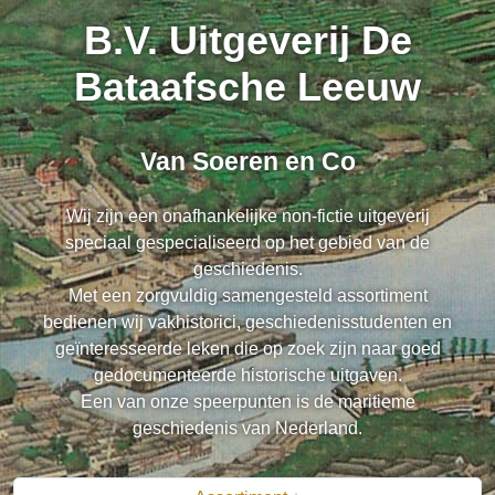
B.V. Uitgeverij De
Bataafsche Leeuw
Van Soeren en Co
Wij zijn een onafhankelijke non-fictie uitgeverij
speciaal gespecialiseerd op het gebied van de
geschiedenis.
Met een zorgvuldig samengesteld assortiment
bedienen wij vakhistorici, geschiedenisstudenten en
geïnteresseerde leken die op zoek zijn naar goed
gedocumenteerde historische uitgaven.
Een van onze speerpunten is de maritieme
geschiedenis van Nederland.