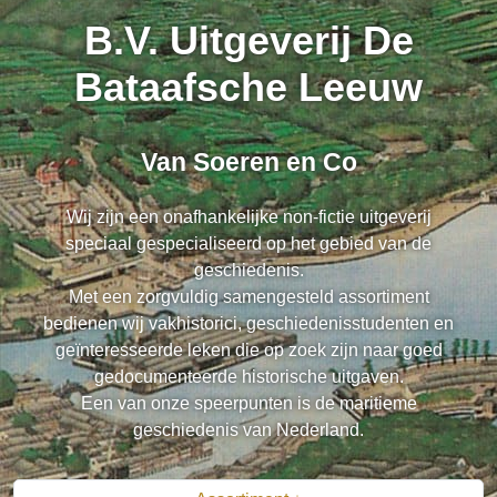
B.V. Uitgeverij De
Bataafsche Leeuw
Van Soeren en Co
Wij zijn een onafhankelijke non-fictie uitgeverij
speciaal gespecialiseerd op het gebied van de
geschiedenis.
Met een zorgvuldig samengesteld assortiment
bedienen wij vakhistorici, geschiedenisstudenten en
geïnteresseerde leken die op zoek zijn naar goed
gedocumenteerde historische uitgaven.
Een van onze speerpunten is de maritieme
geschiedenis van Nederland.