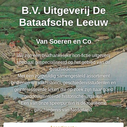
B.V. Uitgeverij De
Bataafsche Leeuw
Van Soeren en Co
Wij zijn een onafhankelijke non-fictie uitgeverij
speciaal gespecialiseerd op het gebied van de
geschiedenis.
Met een zorgvuldig samengesteld assortiment
bedienen wij vakhistorici, geschiedenisstudenten en
geïnteresseerde leken die op zoek zijn naar goed
gedocumenteerde historische uitgaven.
Een van onze speerpunten is de maritieme
geschiedenis van Nederland.