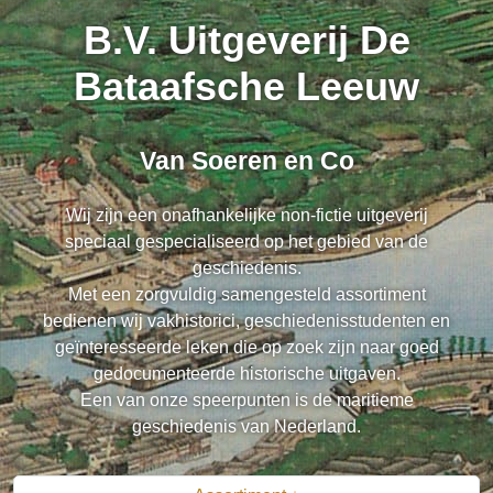
B.V. Uitgeverij De
Bataafsche Leeuw
Van Soeren en Co
Wij zijn een onafhankelijke non-fictie uitgeverij
speciaal gespecialiseerd op het gebied van de
geschiedenis.
Met een zorgvuldig samengesteld assortiment
bedienen wij vakhistorici, geschiedenisstudenten en
geïnteresseerde leken die op zoek zijn naar goed
gedocumenteerde historische uitgaven.
Een van onze speerpunten is de maritieme
geschiedenis van Nederland.