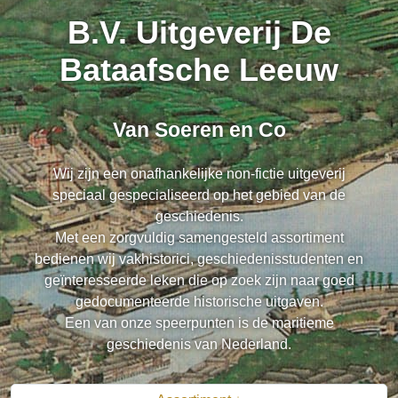
B.V. Uitgeverij De
Bataafsche Leeuw
Van Soeren en Co
Wij zijn een onafhankelijke non-fictie uitgeverij
speciaal gespecialiseerd op het gebied van de
geschiedenis.
Met een zorgvuldig samengesteld assortiment
bedienen wij vakhistorici, geschiedenisstudenten en
geïnteresseerde leken die op zoek zijn naar goed
gedocumenteerde historische uitgaven.
Een van onze speerpunten is de maritieme
geschiedenis van Nederland.