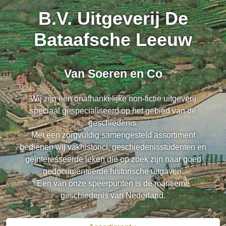
B.V. Uitgeverij De
Bataafsche Leeuw
Van Soeren en Co
Wij zijn een onafhankelijke non-fictie uitgeverij
speciaal gespecialiseerd op het gebied van de
geschiedenis.
Met een zorgvuldig samengesteld assortiment
bedienen wij vakhistorici, geschiedenisstudenten en
geïnteresseerde leken die op zoek zijn naar goed
gedocumenteerde historische uitgaven.
Een van onze speerpunten is de maritieme
geschiedenis van Nederland.