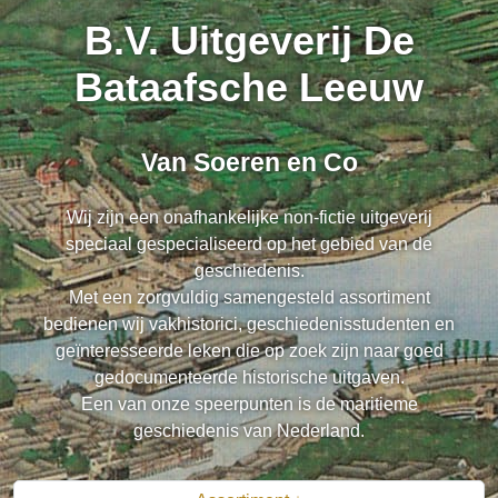
B.V. Uitgeverij De
Bataafsche Leeuw
Van Soeren en Co
Wij zijn een onafhankelijke non-fictie uitgeverij
speciaal gespecialiseerd op het gebied van de
geschiedenis.
Met een zorgvuldig samengesteld assortiment
bedienen wij vakhistorici, geschiedenisstudenten en
geïnteresseerde leken die op zoek zijn naar goed
gedocumenteerde historische uitgaven.
Een van onze speerpunten is de maritieme
geschiedenis van Nederland.