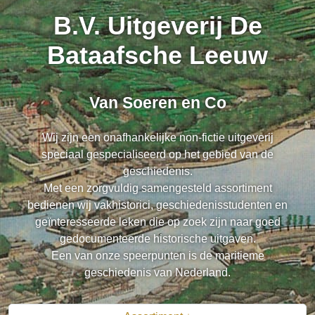
B.V. Uitgeverij De
Bataafsche Leeuw
Van Soeren en Co
Wij zijn een onafhankelijke non-fictie uitgeverij
speciaal gespecialiseerd op het gebied van de
geschiedenis.
Met een zorgvuldig samengesteld assortiment
bedienen wij vakhistorici, geschiedenisstudenten en
geïnteresseerde leken die op zoek zijn naar goed
gedocumenteerde historische uitgaven.
Een van onze speerpunten is de maritieme
geschiedenis van Nederland.