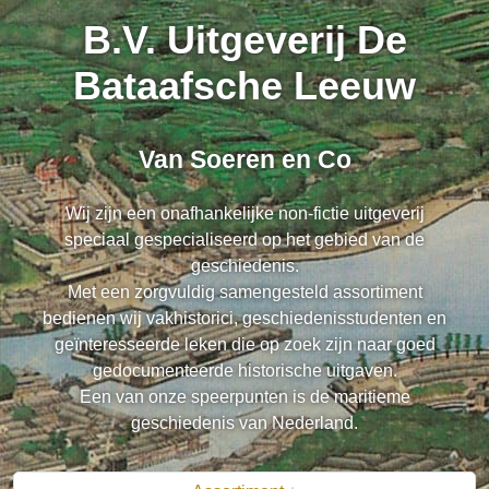
B.V. Uitgeverij De
Bataafsche Leeuw
Van Soeren en Co
Wij zijn een onafhankelijke non-fictie uitgeverij
speciaal gespecialiseerd op het gebied van de
geschiedenis.
Met een zorgvuldig samengesteld assortiment
bedienen wij vakhistorici, geschiedenisstudenten en
geïnteresseerde leken die op zoek zijn naar goed
gedocumenteerde historische uitgaven.
Een van onze speerpunten is de maritieme
geschiedenis van Nederland.