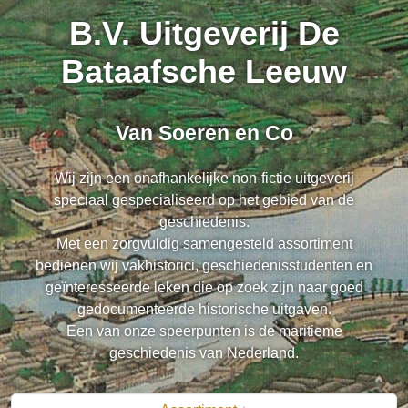
B.V. Uitgeverij De
Bataafsche Leeuw
Van Soeren en Co
Wij zijn een onafhankelijke non-fictie uitgeverij
speciaal gespecialiseerd op het gebied van de
geschiedenis.
Met een zorgvuldig samengesteld assortiment
bedienen wij vakhistorici, geschiedenisstudenten en
geïnteresseerde leken die op zoek zijn naar goed
gedocumenteerde historische uitgaven.
Een van onze speerpunten is de maritieme
geschiedenis van Nederland.