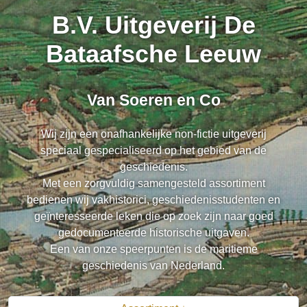
B.V. Uitgeverij De
Bataafsche Leeuw
Van Soeren en Co
Wij zijn een onafhankelijke non-fictie uitgeverij
speciaal gespecialiseerd op het gebied van de
geschiedenis.
Met een zorgvuldig samengesteld assortiment
bedienen wij vakhistorici, geschiedenisstudenten en
geïnteresseerde leken die op zoek zijn naar goed
gedocumenteerde historische uitgaven.
Een van onze speerpunten is de maritieme
geschiedenis van Nederland.