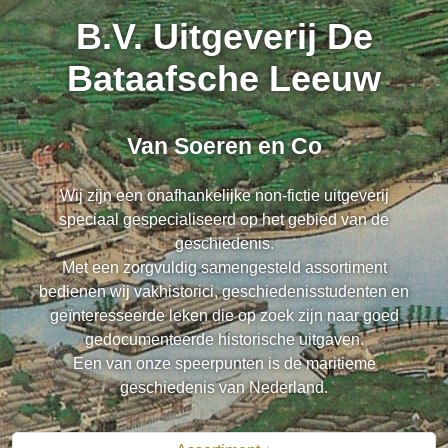
B.V. Uitgeverij De
Bataafsche Leeuw
Van Soeren en Co
Wij zijn een onafhankelijke non-fictie uitgeverij
speciaal gespecialiseerd op het gebied van de
geschiedenis.
Met een zorgvuldig samengesteld assortiment
bedienen wij vakhistorici, geschiedenisstudenten en
geïnteresseerde leken die op zoek zijn naar goed
gedocumenteerde historische uitgaven.
Een van onze speerpunten is de maritieme
geschiedenis van Nederland.