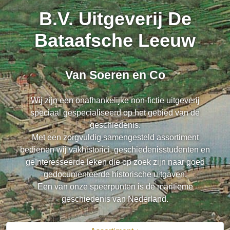
B.V. Uitgeverij De
Bataafsche Leeuw
Van Soeren en Co
Wij zijn een onafhankelijke non-fictie uitgeverij
speciaal gespecialiseerd op het gebied van de
geschiedenis.
Met een zorgvuldig samengesteld assortiment
bedienen wij vakhistorici, geschiedenisstudenten en
geïnteresseerde leken die op zoek zijn naar goed
gedocumenteerde historische uitgaven.
Een van onze speerpunten is de maritieme
geschiedenis van Nederland.