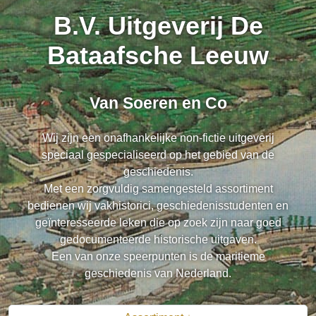
B.V. Uitgeverij De
Bataafsche Leeuw
Van Soeren en Co
Wij zijn een onafhankelijke non-fictie uitgeverij
speciaal gespecialiseerd op het gebied van de
geschiedenis.
Met een zorgvuldig samengesteld assortiment
bedienen wij vakhistorici, geschiedenisstudenten en
geïnteresseerde leken die op zoek zijn naar goed
gedocumenteerde historische uitgaven.
Een van onze speerpunten is de maritieme
geschiedenis van Nederland.