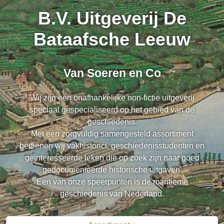
B.V. Uitgeverij De
Bataafsche Leeuw
Van Soeren en Co
Wij zijn een onafhankelijke non-fictie uitgeverij
speciaal gespecialiseerd op het gebied van de
geschiedenis.
Met een zorgvuldig samengesteld assortiment
bedienen wij vakhistorici, geschiedenisstudenten en
geïnteresseerde leken die op zoek zijn naar goed
gedocumenteerde historische uitgaven.
Een van onze speerpunten is de maritieme
geschiedenis van Nederland.