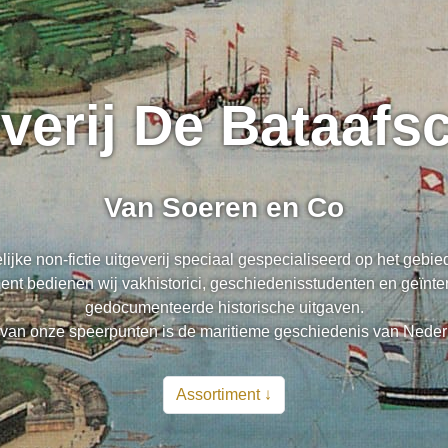
everij De Bataaf
Van Soeren en Co
lijke non-fictie uitgeverij speciaal gespecialiseerd op het gebi
nt bedienen wij vakhistorici, geschiedenisstudenten en geïnte
gedocumenteerde historische uitgaven.
van onze speerpunten is de maritieme geschiedenis van Neder
Assortiment ↓