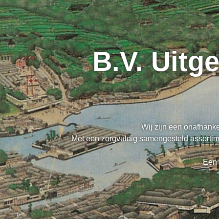
B.V. Uitg
Wij zijn een onafhanke
Met een zorgvuldig samengesteld assortime
Een 