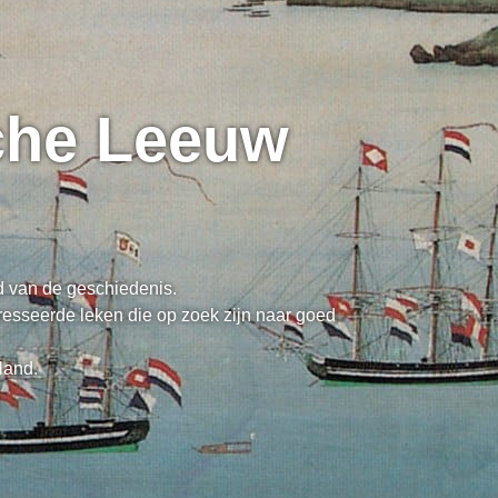
sche Leeuw
ed van de geschiedenis.
resseerde leken die op zoek zijn naar goed
land.