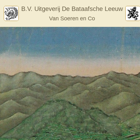
Skip
B.V. Uitgeverij De Bataafsche Leeuw
to
Van Soeren en Co
content