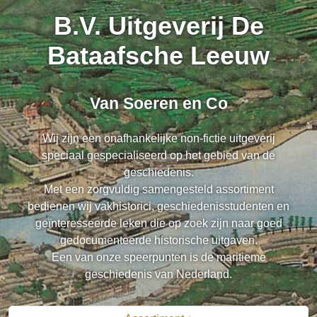
B.V. Uitgeverij De
Bataafsche Leeuw
Van Soeren en Co
Wij zijn een onafhankelijke non-fictie uitgeverij
speciaal gespecialiseerd op het gebied van de
geschiedenis.
Met een zorgvuldig samengesteld assortiment
bedienen wij vakhistorici, geschiedenisstudenten en
geïnteresseerde leken die op zoek zijn naar goed
gedocumenteerde historische uitgaven.
Een van onze speerpunten is de maritieme
geschiedenis van Nederland.