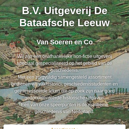
B.V. Uitgeverij De
Bataafsche Leeuw
Van Soeren en Co
Wij zijn een onafhankelijke non-fictie uitgeverij
speciaal gespecialiseerd op het gebied van de
geschiedenis.
Met een zorgvuldig samengesteld assortiment
bedienen wij vakhistorici, geschiedenisstudenten en
geïnteresseerde leken die op zoek zijn naar goed
gedocumenteerde historische uitgaven.
Een van onze speerpunten is de maritieme
geschiedenis van Nederland.