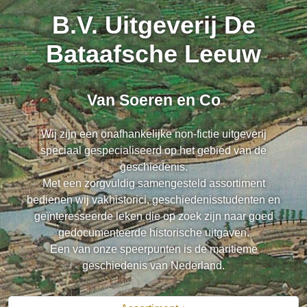
B.V. Uitgeverij De
Bataafsche Leeuw
Van Soeren en Co
Wij zijn een onafhankelijke non-fictie uitgeverij
speciaal gespecialiseerd op het gebied van de
geschiedenis.
Met een zorgvuldig samengesteld assortiment
bedienen wij vakhistorici, geschiedenisstudenten en
geïnteresseerde leken die op zoek zijn naar goed
gedocumenteerde historische uitgaven.
Een van onze speerpunten is de maritieme
geschiedenis van Nederland.