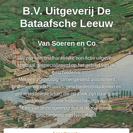
B.V. Uitgeverij De
Bataafsche Leeuw
Van Soeren en Co
Wij zijn een onafhankelijke non-fictie uitgeverij
speciaal gespecialiseerd op het gebied van de
geschiedenis.
Met een zorgvuldig samengesteld assortiment
bedienen wij vakhistorici, geschiedenisstudenten en
geïnteresseerde leken die op zoek zijn naar goed
gedocumenteerde historische uitgaven.
Een van onze speerpunten is de maritieme
geschiedenis van Nederland.