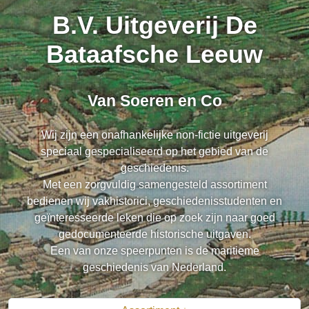
B.V. Uitgeverij De
Bataafsche Leeuw
Van Soeren en Co
Wij zijn een onafhankelijke non-fictie uitgeverij
speciaal gespecialiseerd op het gebied van de
geschiedenis.
Met een zorgvuldig samengesteld assortiment
bedienen wij vakhistorici, geschiedenisstudenten en
geïnteresseerde leken die op zoek zijn naar goed
gedocumenteerde historische uitgaven.
Een van onze speerpunten is de maritieme
geschiedenis van Nederland.