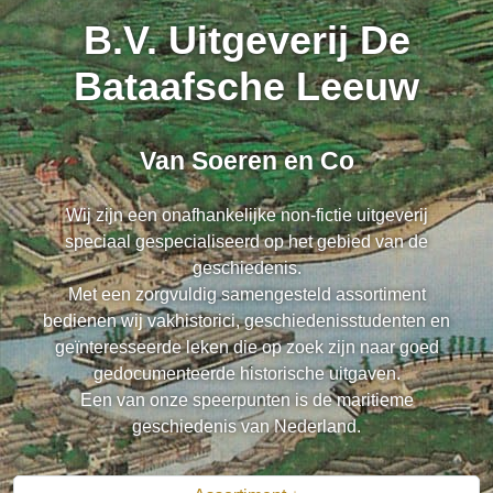
B.V. Uitgeverij De
Bataafsche Leeuw
Van Soeren en Co
Wij zijn een onafhankelijke non-fictie uitgeverij
speciaal gespecialiseerd op het gebied van de
geschiedenis.
Met een zorgvuldig samengesteld assortiment
bedienen wij vakhistorici, geschiedenisstudenten en
geïnteresseerde leken die op zoek zijn naar goed
gedocumenteerde historische uitgaven.
Een van onze speerpunten is de maritieme
geschiedenis van Nederland.