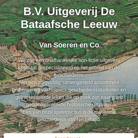
B.V. Uitgeverij De
Bataafsche Leeuw
Van Soeren en Co
Wij zijn een onafhankelijke non-fictie uitgeverij
speciaal gespecialiseerd op het gebied van de
geschiedenis.
Met een zorgvuldig samengesteld assortiment
bedienen wij vakhistorici, geschiedenisstudenten en
geïnteresseerde leken die op zoek zijn naar goed
gedocumenteerde historische uitgaven.
Een van onze speerpunten is de maritieme
geschiedenis van Nederland.