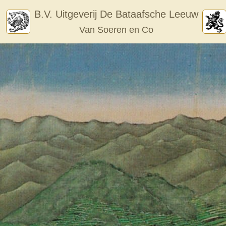
Skip
B.V. Uitgeverij De Bataafsche Leeuw
to
Van Soeren en Co
content