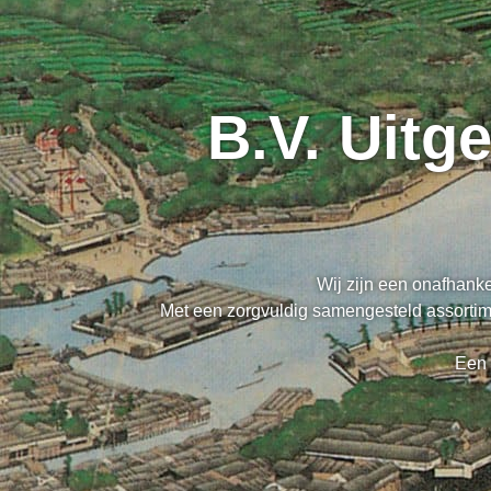
B.V. Uitg
Wij zijn een onafhanke
Met een zorgvuldig samengesteld assortime
Een 