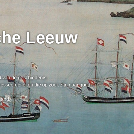
sche Leeuw
ed van de geschiedenis.
resseerde leken die op zoek zijn naar goed
land.