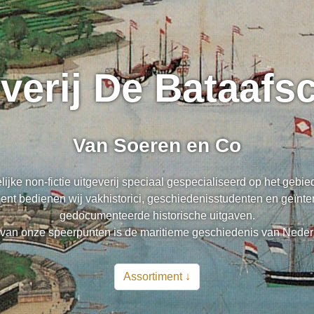
everij De Bataaf
Van Soeren en Co
lijke non-fictie uitgeverij speciaal gespecialiseerd op het gebi
nt bedienen wij vakhistorici, geschiedenisstudenten en geïnte
gedocumenteerde historische uitgaven.
van onze speerpunten is de maritieme geschiedenis van Neder
Assortiment ↓