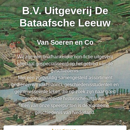
B.V. Uitgeverij De
Bataafsche Leeuw
Van Soeren en Co
Wij zijn een onafhankelijke non-fictie uitgeverij
speciaal gespecialiseerd op het gebied van de
geschiedenis.
Met een zorgvuldig samengesteld assortiment
bedienen wij vakhistorici, geschiedenisstudenten en
geïnteresseerde leken die op zoek zijn naar goed
gedocumenteerde historische uitgaven.
Een van onze speerpunten is de maritieme
geschiedenis van Nederland.