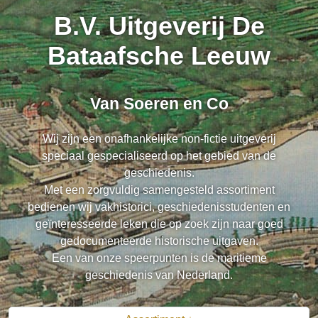
B.V. Uitgeverij De
Bataafsche Leeuw
Van Soeren en Co
Wij zijn een onafhankelijke non-fictie uitgeverij
speciaal gespecialiseerd op het gebied van de
geschiedenis.
Met een zorgvuldig samengesteld assortiment
bedienen wij vakhistorici, geschiedenisstudenten en
geïnteresseerde leken die op zoek zijn naar goed
gedocumenteerde historische uitgaven.
Een van onze speerpunten is de maritieme
geschiedenis van Nederland.