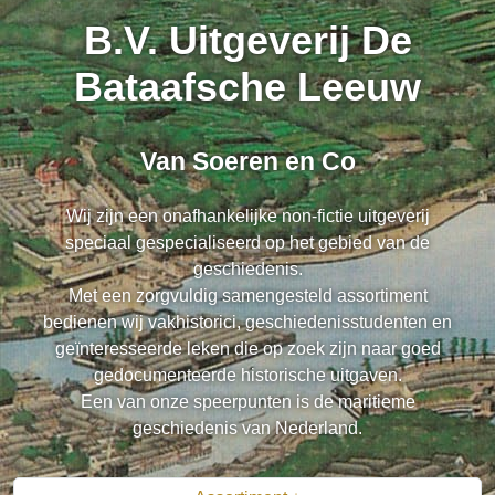
B.V. Uitgeverij De
Bataafsche Leeuw
Van Soeren en Co
Wij zijn een onafhankelijke non-fictie uitgeverij
speciaal gespecialiseerd op het gebied van de
geschiedenis.
Met een zorgvuldig samengesteld assortiment
bedienen wij vakhistorici, geschiedenisstudenten en
geïnteresseerde leken die op zoek zijn naar goed
gedocumenteerde historische uitgaven.
Een van onze speerpunten is de maritieme
geschiedenis van Nederland.