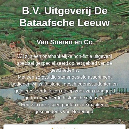
B.V. Uitgeverij De
Bataafsche Leeuw
Van Soeren en Co
Wij zijn een onafhankelijke non-fictie uitgeverij
speciaal gespecialiseerd op het gebied van de
geschiedenis.
Met een zorgvuldig samengesteld assortiment
bedienen wij vakhistorici, geschiedenisstudenten en
geïnteresseerde leken die op zoek zijn naar goed
gedocumenteerde historische uitgaven.
Een van onze speerpunten is de maritieme
geschiedenis van Nederland.