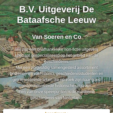
B.V. Uitgeverij De
Bataafsche Leeuw
Van Soeren en Co
Wij zijn een onafhankelijke non-fictie uitgeverij
speciaal gespecialiseerd op het gebied van de
geschiedenis.
Met een zorgvuldig samengesteld assortiment
bedienen wij vakhistorici, geschiedenisstudenten en
geïnteresseerde leken die op zoek zijn naar goed
gedocumenteerde historische uitgaven.
Een van onze speerpunten is de maritieme
geschiedenis van Nederland.