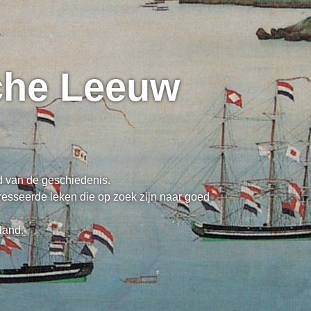
sche Leeuw
ed van de geschiedenis.
resseerde leken die op zoek zijn naar goed
land.