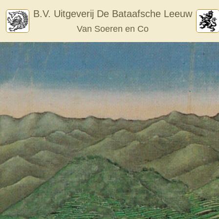
Skip
B.V. Uitgeverij De Bataafsche Leeuw
to
Van Soeren en Co
content