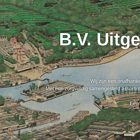
B.V. Uitg
Wij zijn een onafhanke
Met een zorgvuldig samengesteld assortime
Een 