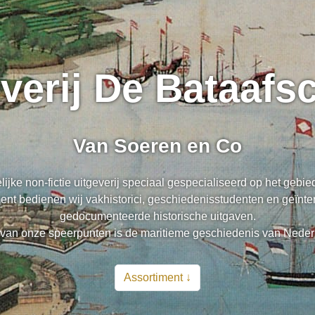
everij De Bataaf
Van Soeren en Co
lijke non-fictie uitgeverij speciaal gespecialiseerd op het gebi
nt bedienen wij vakhistorici, geschiedenisstudenten en geïnte
gedocumenteerde historische uitgaven.
van onze speerpunten is de maritieme geschiedenis van Neder
Assortiment ↓