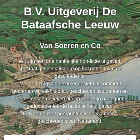
B.V. Uitgeverij De
Bataafsche Leeuw
Van Soeren en Co
Wij zijn een onafhankelijke non-fictie uitgeverij
speciaal gespecialiseerd op het gebied van de
geschiedenis.
Met een zorgvuldig samengesteld assortiment
bedienen wij vakhistorici, geschiedenisstudenten en
geïnteresseerde leken die op zoek zijn naar goed
gedocumenteerde historische uitgaven.
Een van onze speerpunten is de maritieme
geschiedenis van Nederland.