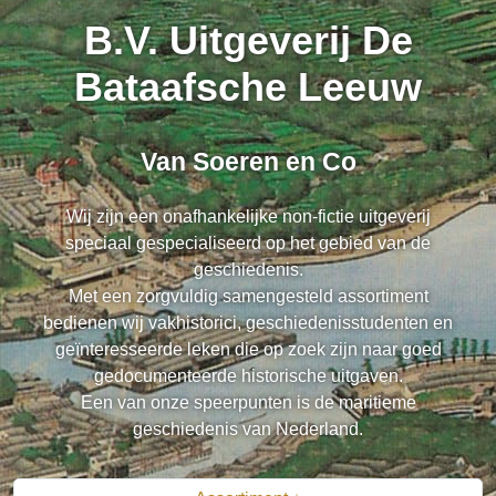
B.V. Uitgeverij De
Bataafsche Leeuw
Van Soeren en Co
Wij zijn een onafhankelijke non-fictie uitgeverij
speciaal gespecialiseerd op het gebied van de
geschiedenis.
Met een zorgvuldig samengesteld assortiment
bedienen wij vakhistorici, geschiedenisstudenten en
geïnteresseerde leken die op zoek zijn naar goed
gedocumenteerde historische uitgaven.
Een van onze speerpunten is de maritieme
geschiedenis van Nederland.